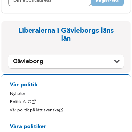
Registrera
Liberalerna i Gävleborgs läns
län
Gävleborg
Bollnäs
Nordanstig
Gävle
Ockelbo
Vår politik
Hofors
Ovanåker
Nyheter
Hudiksvall
Sandviken
Politik A-Ö
Vår politik på lätt svenska
Ljusdal
Söderhamn
Våra politiker