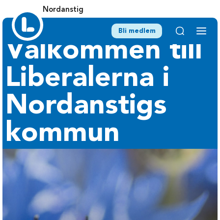
Nordanstig
Bli medlem
Välkommen till
Liberalerna i
Nordanstigs
kommun