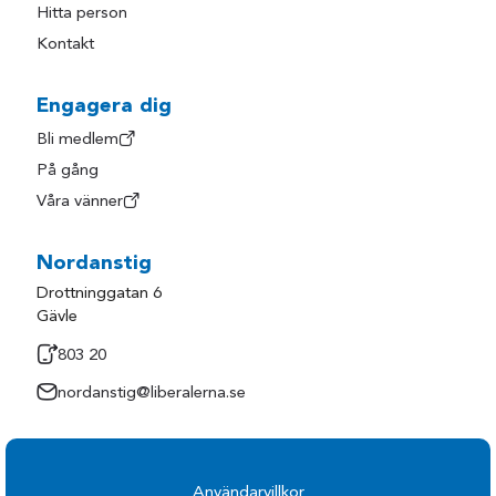
Hitta person
Kontakt
Engagera dig
Bli medlem
På gång
Våra vänner
Nordanstig
Drottninggatan 6
Gävle
803 20
nordanstig@liberalerna.se
Användarvillkor